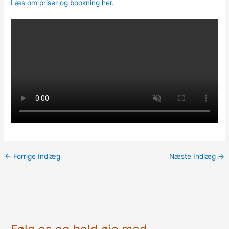
Læs om priser og bookning her.
←
Forrige Indlæg
Næste Indlæg
→