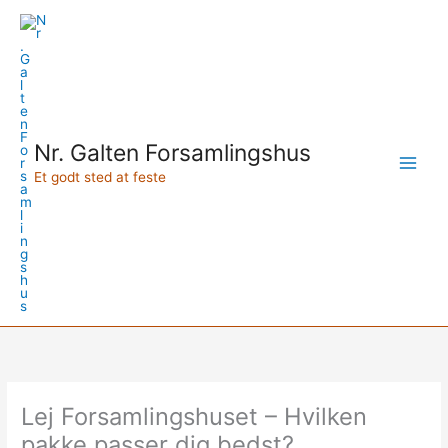
Gå
til
indholdet
Nr. Galten Forsamlingshus
Et godt sted at feste
Lej Forsamlingshuset – Hvilken
pakke passer dig bedst?