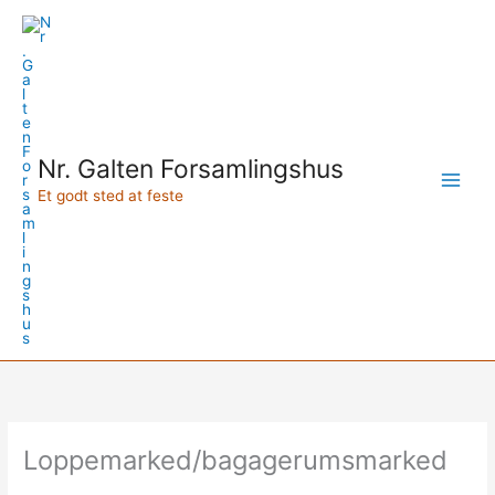
Gå
til
indholdet
Nr. Galten Forsamlingshus
Et godt sted at feste
Loppemarked/bagagerumsmarked